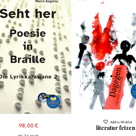
Add to Wishlist
98,00
€
literatur fetzen
inkl. 7 % MwSt.