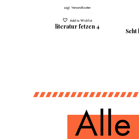
zzgl.
Versandkosten
t
Add to Wishlist
en 5
literatur fetzen 4
Seht 
Alle