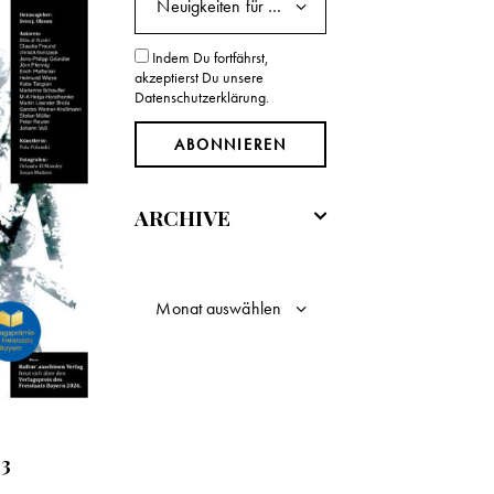
Indem Du fortfährst,
akzeptierst Du unsere
Datenschutzerklärung.
ARCHIVE
18,00
€
kt.,
27,00
€
geb.
14
 3