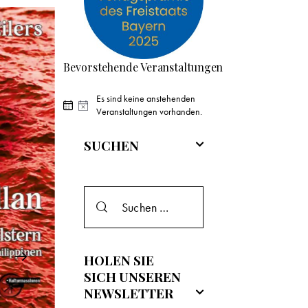
Bevorstehende Veranstaltungen
Es sind keine anstehenden
H
Veranstaltungen vorhanden.
i
n
SUCHEN
w
e
i
s
HOLEN SIE
SICH UNSEREN
NEWSLETTER