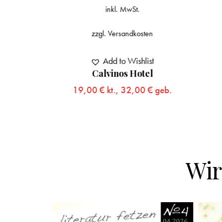
inkl. MwSt.
zzgl.
Versandkosten
Add to Wishlist
ten
Calvinos Hotel
19,00
€
kt.,
32,00
€
geb.
ist
dsmeer
0
€
geb.
Wir