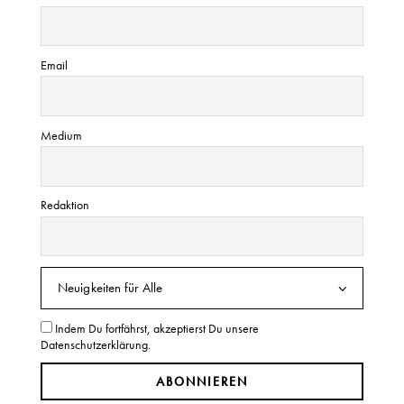
a
t
i
Email
o
n
Medium
Redaktion
Indem Du fortfährst, akzeptierst Du unsere
Datenschutzerklärung.