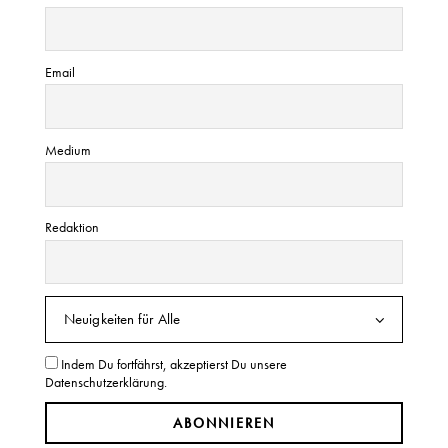
a
t
i
Email
o
n
Medium
Redaktion
Indem Du fortfährst, akzeptierst Du unsere
Datenschutzerklärung.