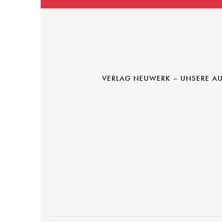
a
.
t
i
o
VERLAG NEUWERK – UNSERE A
n