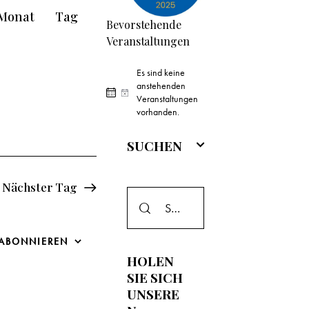
V
Monat
Tag
Bevorstehende
e
Veranstaltungen
r
Es sind keine
a
anstehenden
H
Veranstaltungen
i
vorhanden.
n
n
w
SUCHEN
s
e
i
t
s
Nächster Tag
a
l
 ABONNIEREN
HOLEN
t
SIE SICH
UNSERE
u