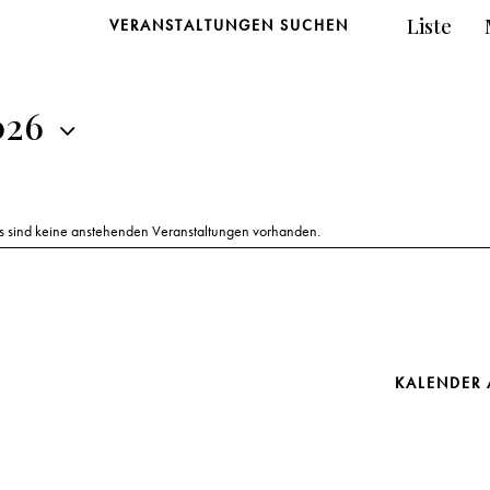
Liste
VERANSTALTUNGEN SUCHEN
026
s sind keine anstehenden Veranstaltungen vorhanden.
H
i
n
w
e
i
s
KALENDER