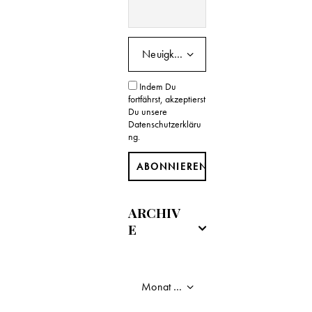
n
-
N
Indem Du
a
fortfährst, akzeptierst
Du unsere
v
Datenschutzerkläru
ng.
i
g
a
ARCHIV
E
t
i
o