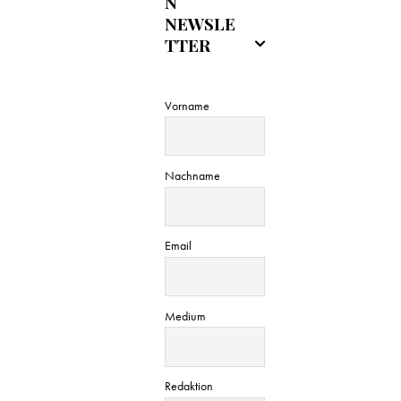
N
n
NEWSLE
TTER
g
A
Vorname
n
s
Nachname
i
Email
c
h
Medium
t
e
Redaktion