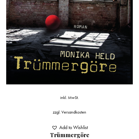
inkl. MwSt.
zzgl.
Versandkosten
Add to Wishlist
Trümmergöre