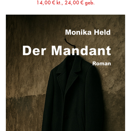
14,00
€
kt.,
24,00
€
geb.