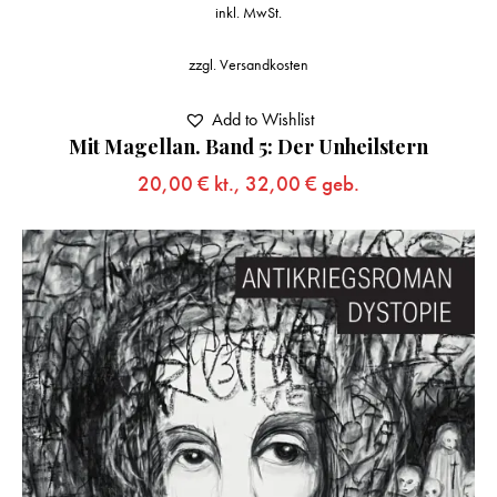
inkl. MwSt.
zzgl.
Versandkosten
Add to Wishlist
Mit Magellan. Band 5: Der Unheilstern
20,00
€
kt.,
32,00
€
geb.