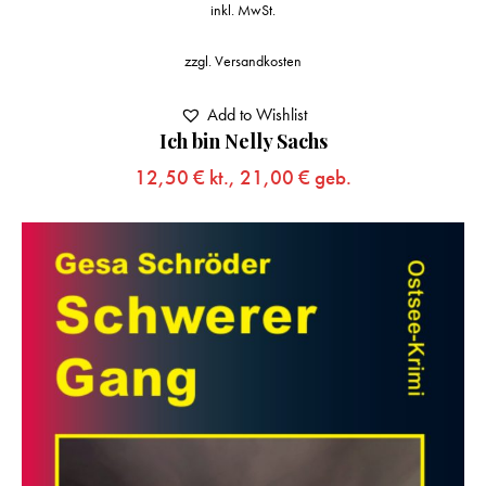
inkl. MwSt.
zzgl.
Versandkosten
Add to Wishlist
Ich bin Nelly Sachs
12,50
€
kt.,
21,00
€
geb.