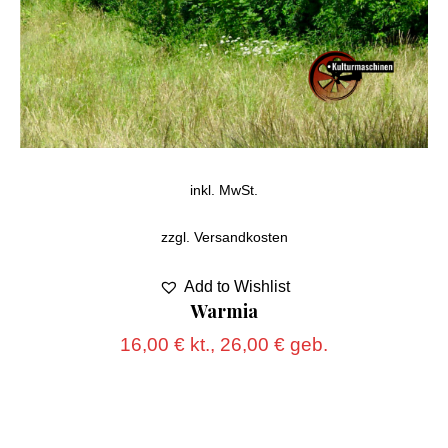
inkl. MwSt.
zzgl.
Versandkosten
Add to Wishlist
Warmia
16,00
€
kt.,
26,00
€
geb.