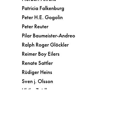
Patricia Falkenburg
Peter H.E. Gogolin
Peter Reuter
Pilar Baumeister-Andreo
Ralph Roger Glöckler
Reimer Boy Eilers
Renate Sattler
Rüdiger Heins
Sven j. Olsson
Ulrike Zeidler
Vera Botterbusch
Kunst
Kurzgeschichten
Liebe