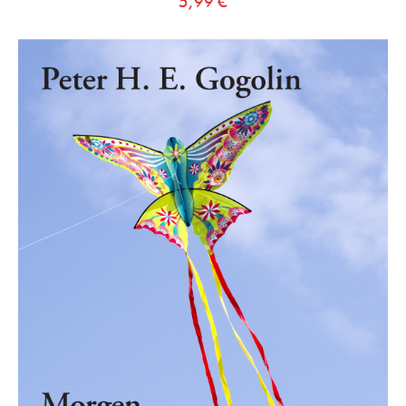
5,99
€