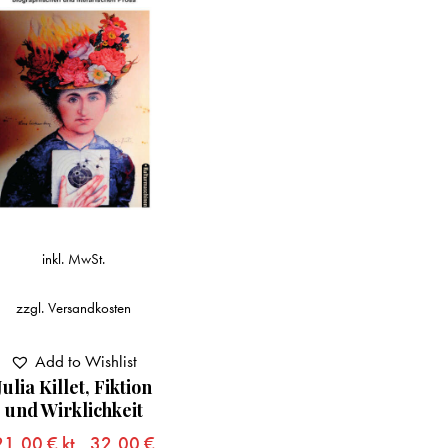
inkl. MwSt.
zzgl.
Versandkosten
Add to Wishlist
Julia Killet, Fiktion
und Wirklichkeit
21,00
€
kt.,
32,00
€