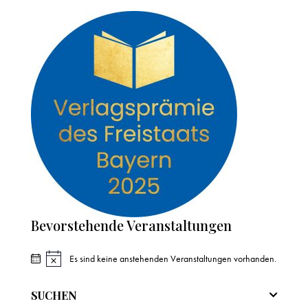
Bevorstehende Veranstaltungen
Es sind keine anstehenden Veranstaltungen vorhanden.
H
i
n
SUCHEN
w