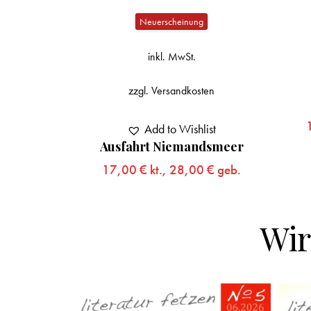
inkl. MwSt.
zzgl.
Versandkosten
Add to Wishlist
ten
Calvinos Hotel
19,00
€
kt.,
32,00
€
geb.
ist
dsmeer
0
€
geb.
Wir