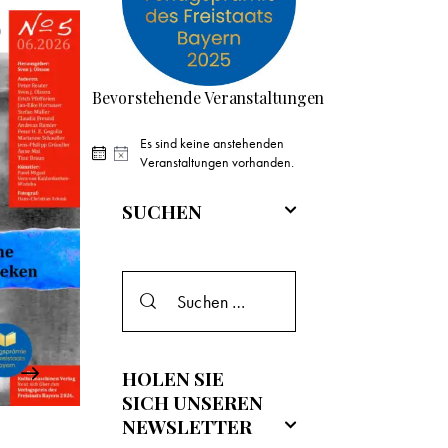
Bevorstehende Veranstaltungen
Es sind keine anstehenden
H
Veranstaltungen vorhanden.
i
n
SUCHEN
w
e
i
s
HOLEN SIE
SICH UNSEREN
NEWSLETTER