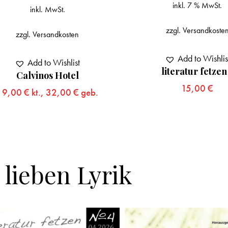
inkl. 7 % MwSt.
inkl. MwSt.
zzgl.
Versandkosten
zzgl.
Versandkoste
Add to Wishlist
literatur fetzen 5
Add to Wishlis
15,00
€
Mit Magellan. Band 
Unheilstern
20,00
€
kt.,
32,00
 lieben Lyrik