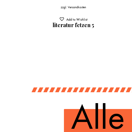
zzgl.
Versandkosten
0
€
geb.
Add to Wishlist
literatur fetzen 5
t
rn lodern
.
Alle