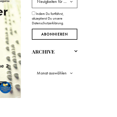
Indem Du fortfährst,
akzeptierst Du unsere
Datenschutzerklärung.
ARCHIVE
Add to Wishlist
18
literatur fetzen 3