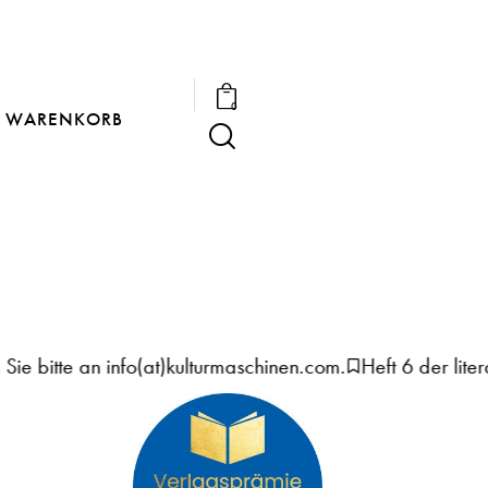
0
WARENKORB
itte an info(at)kulturmaschinen.com.
Heft 6 der literatur 