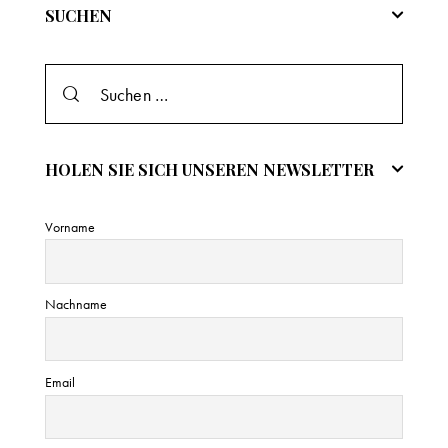
n
SUCHEN
w
e
i
s
HOLEN SIE SICH UNSEREN NEWSLETTER
Vorname
Nachname
Email