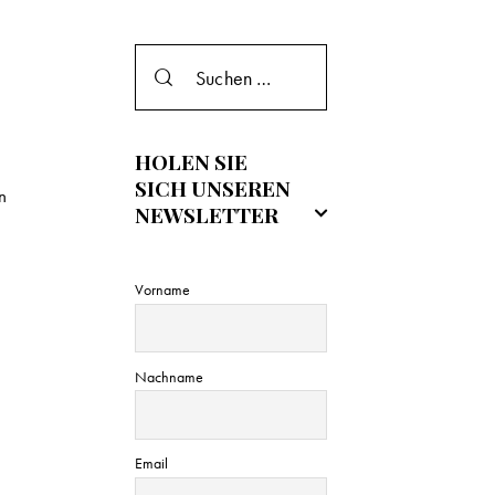
e
i
s
HOLEN SIE
SICH UNSEREN
n
NEWSLETTER
Vorname
Nachname
Email