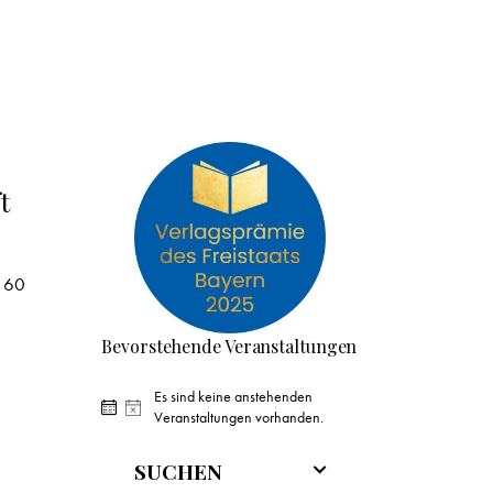
t
d 60
Bevorstehende Veranstaltungen
Es sind keine anstehenden
H
Veranstaltungen vorhanden.
i
n
SUCHEN
w