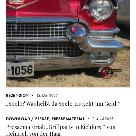
REZENSION
15. Mai 2025
„Seele? Was heißt da Seele. Es geht um Geld.“
DOWNLOAD / PRESSE
,
PRESSEMATERIAL
3. April 2025
Pressematerial: „Grillparty in Eichforst“ von
Heinrich von der Haar