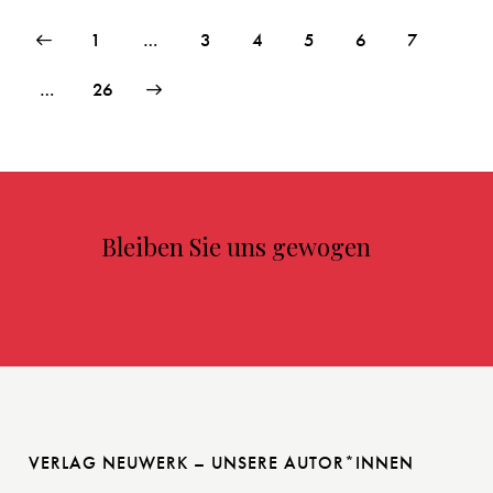
1
…
3
4
5
6
7
>
…
26
Bleiben Sie uns gewogen
VERLAG NEUWERK – UNSERE AUTOR*INNEN