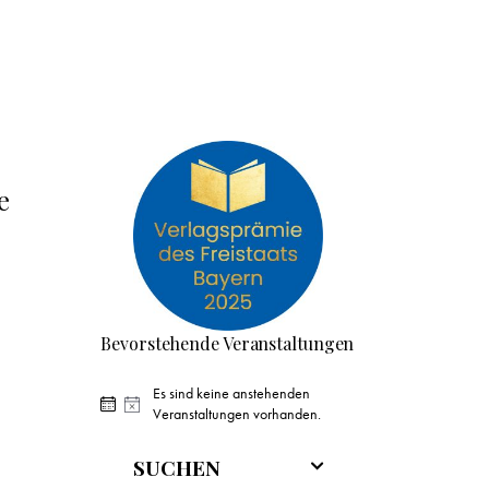
e
Bevorstehende Veranstaltungen
Es sind keine anstehenden
H
Veranstaltungen vorhanden.
i
n
SUCHEN
w