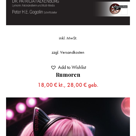
inkl. MwSt.
zzgl.
Versandkosten
Add to Wishlist
Rumoren
18,00
€
kt.,
28,00
€
geb.