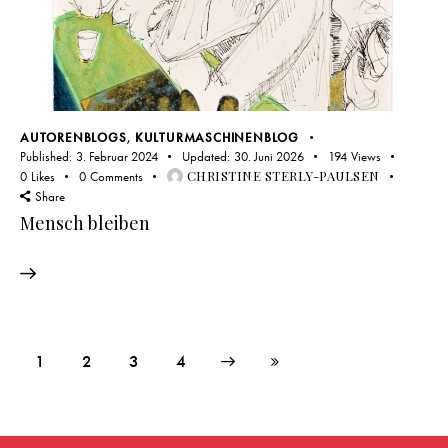
AUTORENBLOGS
,
KULTURMASCHINENBLOG
Published:
3. Februar 2024
Updated:
30. Juni 2026
194
Views
CHRISTINE STERLY-PAULSEN
0
Likes
0
Comments
Share
Mensch bleiben
1
2
Next
3
Last
4