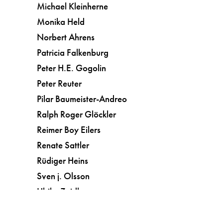
Michael Kleinherne
Monika Held
Norbert Ahrens
Patricia Falkenburg
Peter H.E. Gogolin
Peter Reuter
Pilar Baumeister-Andreo
Ralph Roger Glöckler
Reimer Boy Eilers
Renate Sattler
Rüdiger Heins
Sven j. Olsson
Ulrike Zeidler
Vera Botterbusch
Kunst