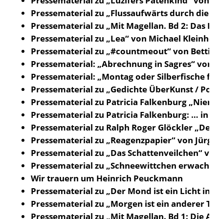
Pressematerial zu „Luzifers Patenkind“ von R
Pressematerial zu „Flussaufwärts durch die Z
Pressematerial zu „Mit Magellan. Bd 2: Das Pa
Pressematerial zu „Lea“ von Michael Kleinher
Pressematerial zu „#countmeout“ von Bettin
Pressematerial: „Abrechnung in Sagres“ von C
Pressematerial: „Montag oder Silberfische fic
Pressematerial zu „Gedichte ÜberKunst / Po
Pressematerial zu Patricia Falkenburg „Niem
Pressematerial zu Patricia Falkenburg: … in
Pressematerial zu Ralph Roger Glöckler „Der 
Pressematerial zu „Reagenzpapier“ von Jürge
Pressematerial zu „Das Schattenveilchen“ vo
Pressematerial zu „Schneewittchen erwacht“ 
Wir trauern um Heinrich Peuckmann
Pressematerial zu „Der Mond ist ein Licht in 
Pressematerial zu „Morgen ist ein anderer Tag
Pressematerial zu „Mit Magellan. Bd 1: Die Au