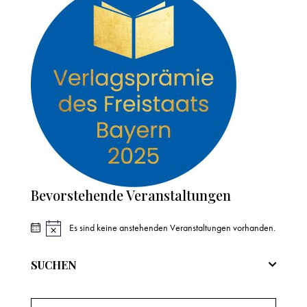
Bevorstehende Veranstaltungen
Es sind keine anstehenden Veranstaltungen vorhanden.
H
i
n
SUCHEN
w
e
i