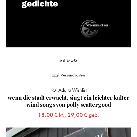
inkl. MwSt.
zzgl.
Versandkosten
Add to Wishlist
wenn die stadt erwacht, singt ein leichter kalter
wind songs von polly scattergood
18,00
€
kt.,
29,00
€
geb.