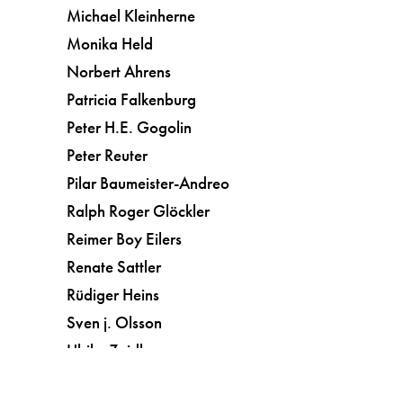
Michael Kleinherne
Monika Held
Norbert Ahrens
Patricia Falkenburg
Peter H.E. Gogolin
Peter Reuter
Pilar Baumeister-Andreo
Ralph Roger Glöckler
Reimer Boy Eilers
Renate Sattler
Rüdiger Heins
Sven j. Olsson
Ulrike Zeidler
Vera Botterbusch