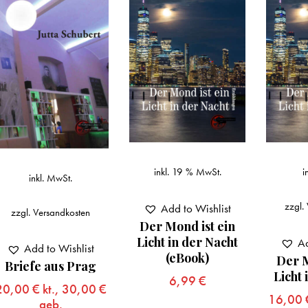
inkl. 19 % MwSt.
i
inkl. MwSt.
zzgl.
Add to Wishlist
zzgl.
Versandkosten
Der Mond ist ein
Licht in der Nacht
Ad
Add to Wishlist
(eBook)
Der M
Briefe aus Prag
Licht 
6,99
€
20,00
€
kt.,
30,00
€
16,00
geb.