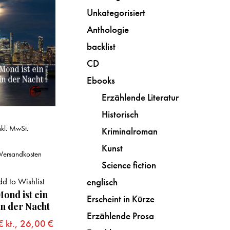
Unkategorisiert
Anthologie
backlist
CD
Ebooks
Erzählende Literatur
Historisch
nkl. MwSt.
Kriminalroman
Kunst
Versandkosten
Science fiction
englisch
d to Wishlist
ond ist ein
Erscheint in Kürze
in der Nacht
Erzählende Prosa
€
kt.,
26,00
€