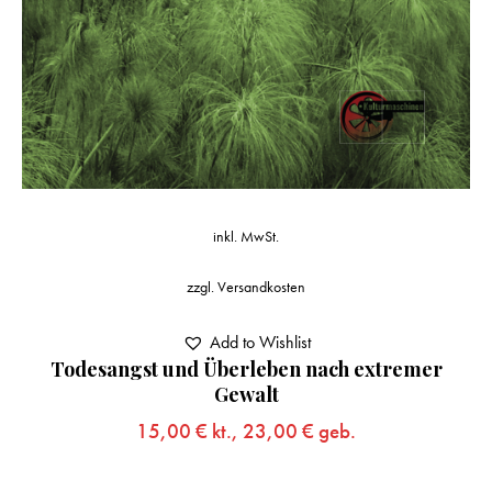
inkl. MwSt.
zzgl.
Versandkosten
Add to Wishlist
Todesangst und Überleben nach extremer
Gewalt
15,00
€
kt.,
23,00
€
geb.