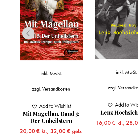
inkl. MwSt.
inkl. MwSt.
zzgl.
Versandko
zzgl.
Versandkosten
Add to Wis
Add to Wishlist
Lenz Hochsich
Mit Magellan. Band 5:
Von
Der Unheilstern
16,00
€
kt.,
28,
20,00
€
kt.,
32,00
€
geb.
eb.