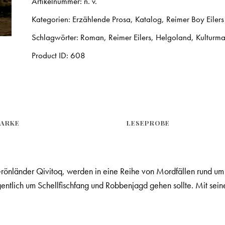
Artikelnummer:
n. v.
Kategorien:
Erzählende Prosa
,
Katalog
,
Reimer Boy Eilers
Schlagwörter:
Roman
,
Reimer Eilers
,
Helgoland
,
Kulturma
Product ID:
608
ARKE
LESEPROBE
rönländer Qivitoq, werden in eine Reihe von Mordfällen rund um da
entlich um Schellfischfang und Robbenjagd gehen sollte. Mit seine