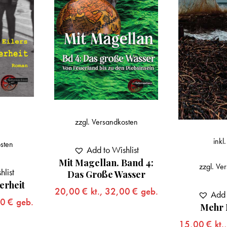
zzgl.
Versandkosten
inkl
sten
Add to Wishlist
Mit Magellan. Band 4:
zzgl.
Ver
hlist
Das Große Wasser
erheit
20,00
€
kt.,
32,00
€
geb.
Add 
00
€
geb.
Mehr 
15,00
€
kt.