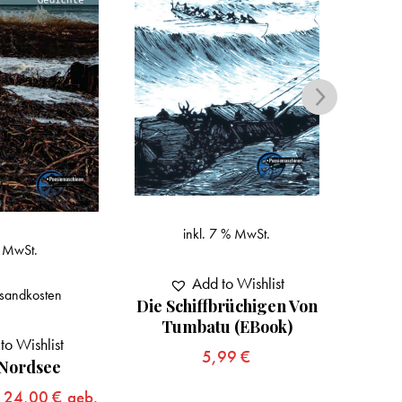
inkl. 7 % MwSt.
. MwSt.
z
Add to Wishlist
sandkosten
Die Schiffbrüchigen Von
Mit 
Tumbatu (eBook)
to Wishlist
Das
5,99
€
Guad
Nordsee
,
24,00
€
geb.