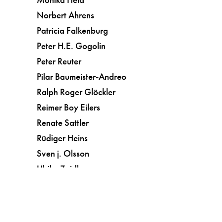
Norbert Ahrens
Patricia Falkenburg
Peter H.E. Gogolin
Peter Reuter
Pilar Baumeister-Andreo
Ralph Roger Glöckler
Reimer Boy Eilers
Renate Sattler
Rüdiger Heins
Sven j. Olsson
Ulrike Zeidler
Vera Botterbusch
Kunst
Kurzgeschichten