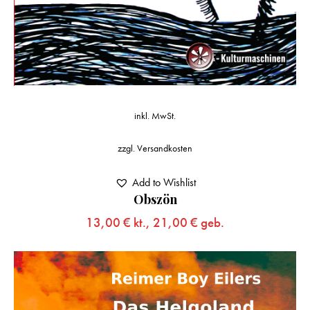
inkl. MwSt.
zzgl.
Versandkosten
Add to Wishlist
Obszön
13,00
€
kt.,
21,00
€
geb.