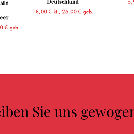
and
5,99
€
5
00
€
geb.
eiben Sie uns gewoge