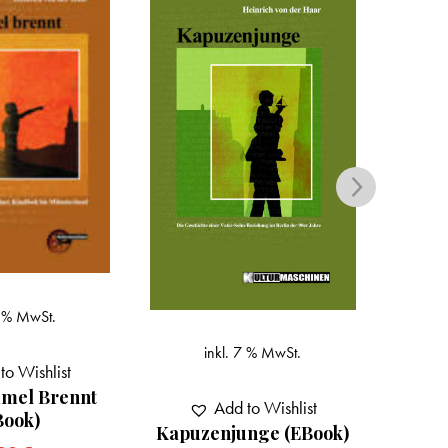
inkl. 7 % MwSt.
 7 % MwSt.
Add to Wishlist
Riks
Der Idealist (eBook)
 to Wishlist
unge (eBook)
6,99
€