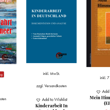
.
inkl. 7 % MwSt.
osten
inkl.
Add to Wishlist
Mein Himmel Brennt
hlist
Add
(eBook)
it In
Kapuzenj