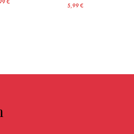
,99
€
n