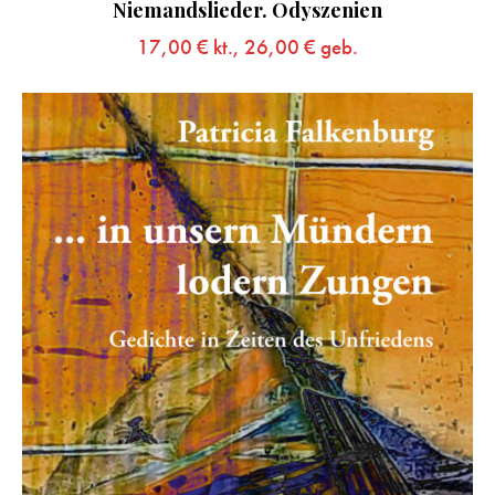
Niemandslieder. Odyszenien
17,00
€
kt.,
26,00
€
geb.