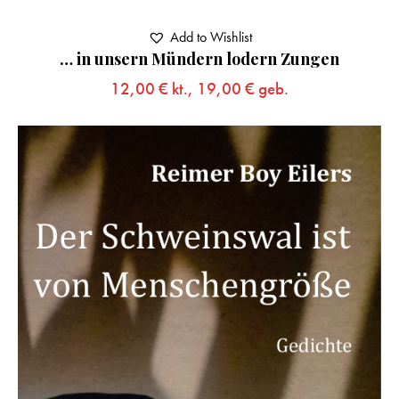
Add to Wishlist
… in unsern Mündern lodern Zungen
12,00
€
kt.,
19,00
€
geb.