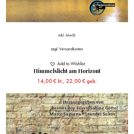
inkl. MwSt.
zzgl.
Versandkosten
Add to Wishlist
Himmelslicht am Horizont
14,00
€
kt.,
22,00
€
geb.