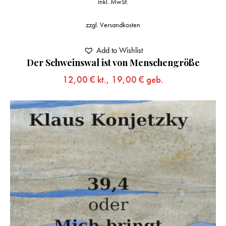
inkl. MwSt.
zzgl.
Versandkosten
Add to Wishlist
Der Schweinswal ist von Menschengröße
12,00
€
kt.,
19,00
€
geb.