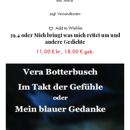
inkl. MwSt.
zzgl.
Versandkosten
Add to Wishlist
39,4 oder Mich bringt was mich rettet um und
andere Gedichte
11,00
€
kt.,
18,00
€
geb.