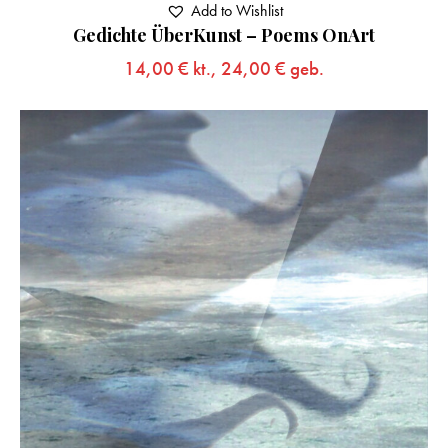
Add to Wishlist
Gedichte ÜberKunst – Poems OnArt
14,00
€
kt.,
24,00
€
geb.