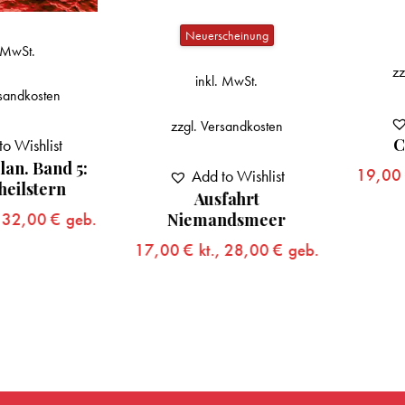
inkl
Neuerscheinung
zzgl.
Ver
inkl. MwSt.
sten
Add 
zzgl.
Versandkosten
Calvin
hlist
Band 5:
19,00
€
kt.
Add to Wishlist
tern
Ausfahrt
00
€
geb.
Niemandsmeer
17,00
€
kt.,
28,00
€
geb.