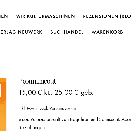
NEN
WIR KULTURMASCHINEN
REZENSIONEN (BL
VERLAG NEUWERK
BUCHHANDEL
WARENKORB
#countmeout
15,00
€
kt.,
25,00
€
geb.
inkl. MwSt.
zzgl.
Versandkosten
#countmeout
erzählt von Begehren und Sehnsucht. Aber
Beziehungen.