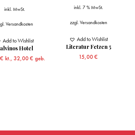
inkl. 7 % MwSt.
. MwSt.
zzgl.
Versandkosten
sandkosten
Add to Wishlist
Grenz
to Wishlist
Literatur Fetzen 5
os Hotel
15,00
€
,
32,00
€
geb.