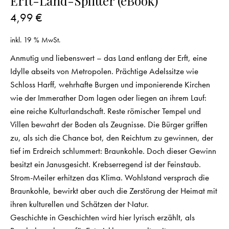
Erft-Land-Splitter (eBook)
4,99
€
inkl. 19 % MwSt.
Anmutig und liebenswert – das Land entlang der Erft, eine
Idylle abseits von Metropolen. Prächtige Adelssitze wie
Schloss Harff, wehrhafte Burgen und imponierende Kirchen
wie der Immerather Dom lagen oder liegen an ihrem Lauf:
eine reiche Kulturlandschaft. Reste römischer Tempel und
Villen bewahrt der Boden als Zeugnisse. Die Bürger griffen
zu, als sich die Chance bot, den Reichtum zu gewinnen, der
tief im Erdreich schlummert: Braunkohle. Doch dieser Gewinn
besitzt ein Janusgesicht. Krebs­erregend ist der Feinstaub.
Strom-Meiler erhitzen das Klima. Wohlstand versprach die
Braunkohle, bewirkt aber auch die Zerstörung der Heimat mit
ihren kulturellen und Schätzen der Natur.
Geschichte in Geschichten wird hier lyrisch erzählt, als