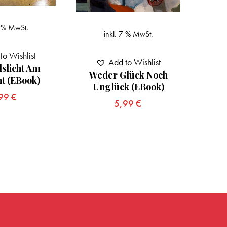
7 % MwSt.
inkl. 7 % MwSt.
to Wishlist
Add to Wishlist
slicht Am
Weder Glück Noch
t (eBook)
Schwe
Unglück (eBook)
,99
€
5,99
€