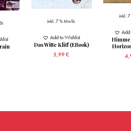
inkl. 
inkl. 7 % MwSt.
t.
Add 
Add to Wishlist
hlist
Himmel
Das Witte Kliff (eBook)
Horizon
rain
5,99
€
4