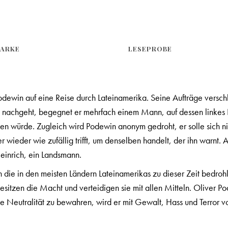
ARKE
LESEPROBE
 Podewin auf eine Reise durch Lateinamerika. Seine Aufträge vers
blut nachgeht, begegnet er mehrfach einem Mann, auf dessen linke
n würde. Zugleich wird Podewin anonym gedroht, er solle sich nic
wieder wie zufällig trifft, um denselben handelt, der ihn warnt. A
einrich, ein Landsmann.
chen die in den meisten Ländern Lateinamerikas zu dieser Zeit bed
sitzen die Macht und verteidigen sie mit allen Mitteln. Oliver Pode
 Neutralität zu bewahren, wird er mit Gewalt, Hass und Terror von