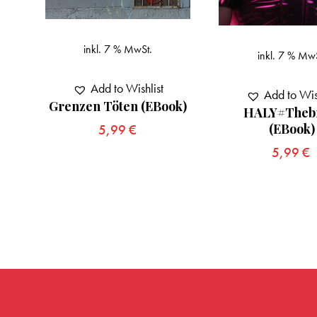
inkl. 7 % MwSt.
inkl. 7 % MwS
Add to Wishlist
Add to Wis
Grenzen Töten (eBook)
HALY#theb
en
(eBook)
5,99
€
5,99
€