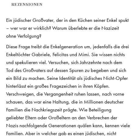
REZENSIONEN
Ein jüdischer Großvater, der in den Küchen seiner Enkel spukt
– wer war er wirklich? Warum überlebte er die Nazizeit
ohne Verfolgung?
Diese Frage treibt die Enkelgeneration um, jedenfalls die drei
Enkeltöchter Gabriele, Felicitas und Mimi. Sie wissen nichts
und spekulieren viel. Versuchen, sich Jahrzehnte nach dem
Tod des Großvaters auf dessen Spuren zu begeben und sich
ein Bild zu machen. Seine Identität als jüdisches Nicht-Opfer
hinterlässt ein großes Fragezeichen in ihren Köpfen.
Verschweigen, die Vergangenheit ruhen lassen, nach vorne
schauen, das war eine Haltung, die in Millionen deutscher
Familien die Nachkriegszeit prägte. Wie Beteiligung
geliebter Eltern oder Großeltern an den Verbrechen der
Nazis nachfolgende Generationen quälen kann, kennen viele
Familien. Aber in welcher gab es einen jüdischen, nicht