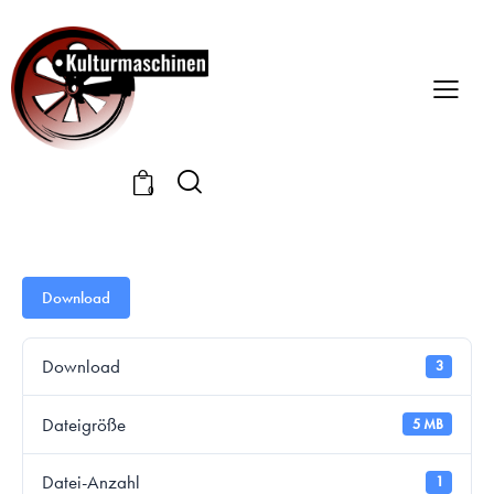
0
Download
Download
3
Dateigröße
5 MB
Datei-Anzahl
1