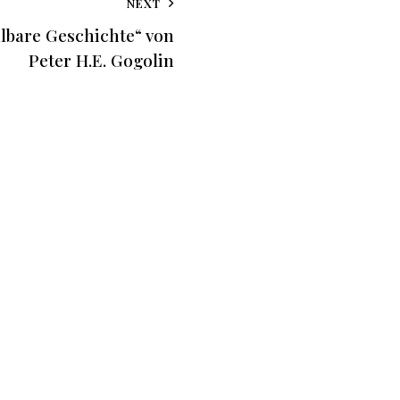
NEXT
lbare Geschichte“ von
Peter H.E. Gogolin