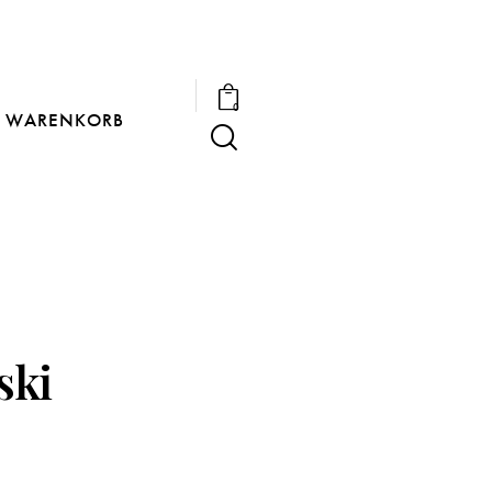
0
WARENKORB
ski