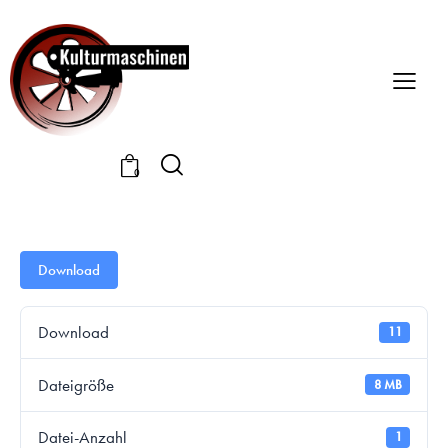
0
Download
Download
11
Dateigröße
8 MB
Datei-Anzahl
1