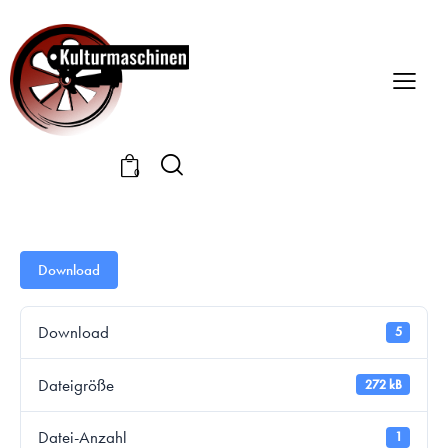
0
Download
Download
5
Dateigröße
272 kB
Datei-Anzahl
1