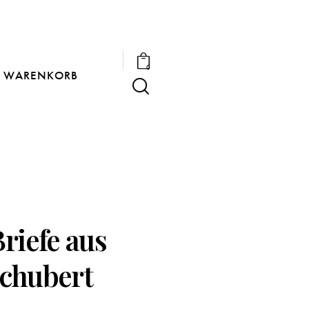
0
WARENKORB
riefe aus
Schubert