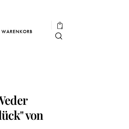
0
WARENKORB
Weder
ück" von