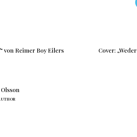
f“ von Reimer Boy Eilers
Cover: „Wede
. Olsson
AUTHOR