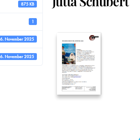
Jutta Schubert
875 KB
1
6. November 2025
6. November 2025