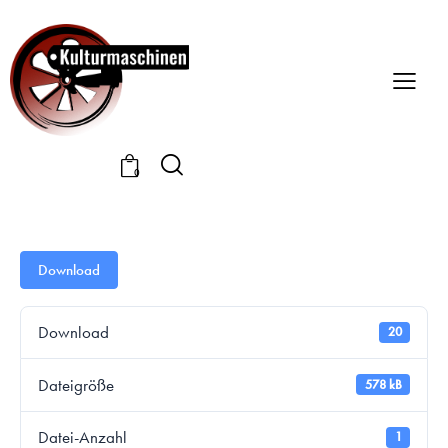
0
Download
Download
20
Dateigröße
578 kB
Datei-Anzahl
1