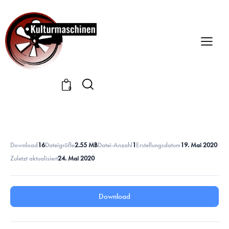
0
Download
16
Dateigröße
2.55 MB
Datei-Anzahl
1
Erstellungsdatum
19. Mai 2020
Zuletzt aktualisiert
24. Mai 2020
Download