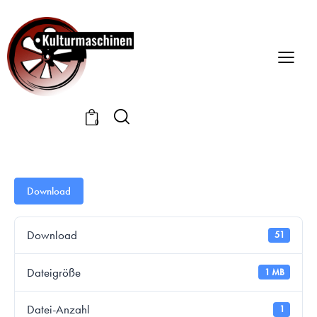
0
Download
Download
51
Dateigröße
1 MB
Datei-Anzahl
1