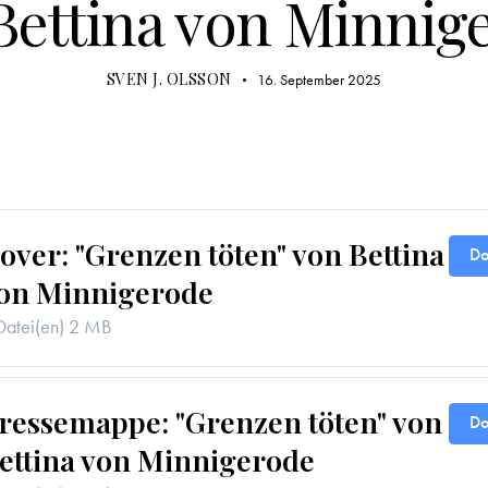
Bettina von Minnig
SVEN J. OLSSON
16. September 2025
over: "Grenzen töten" von Bettina
Do
on Minnigerode
Datei(en)
2 MB
ressemappe: "Grenzen töten" von
Do
ettina von Minnigerode