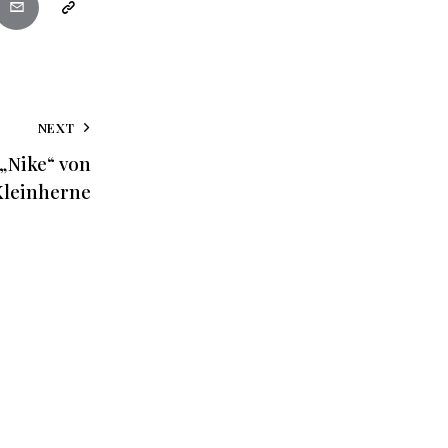
NEXT
 „Nike“ von
Kleinherne