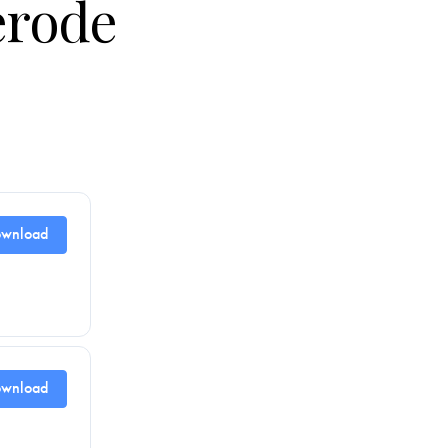
erode
wnload
wnload