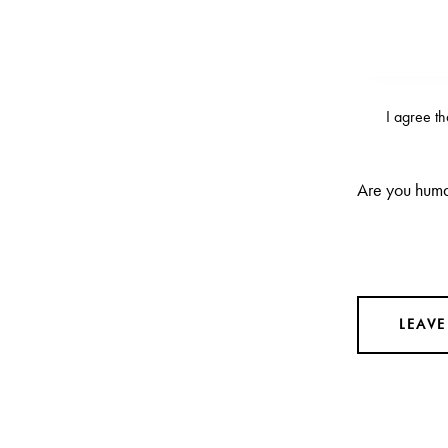
I agree t
Are you huma