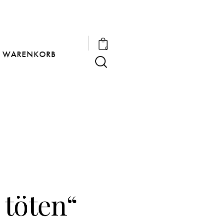
0
WARENKORB
 töten“