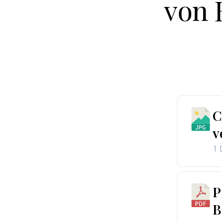
von 
C
v
1 
P
B