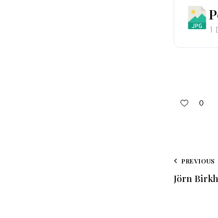
P
1 
0
PREVIOUS
Jörn Birk