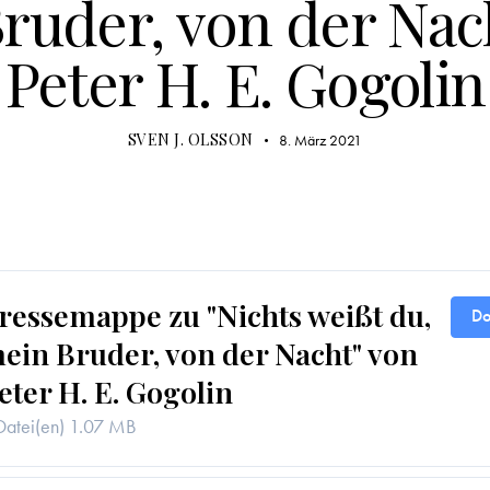
ruder, von der Nac
Peter H. E. Gogolin
SVEN J. OLSSON
8. März 2021
ressemappe zu "Nichts weißt du,
Do
ein Bruder, von der Nacht" von
eter H. E. Gogolin
Datei(en)
1.07 MB