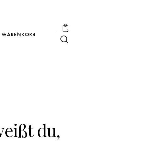
0
WARENKORB
weißt du,