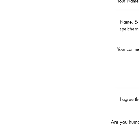
Name, E-M
speichern
I agree t
Are you huma