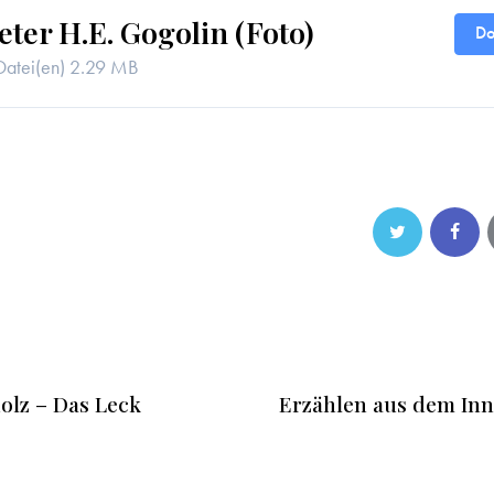
eter H.E. Gogolin (Foto)
Do
Datei(en)
2.29 MB
holz – Das Leck
Erzählen aus dem Inne