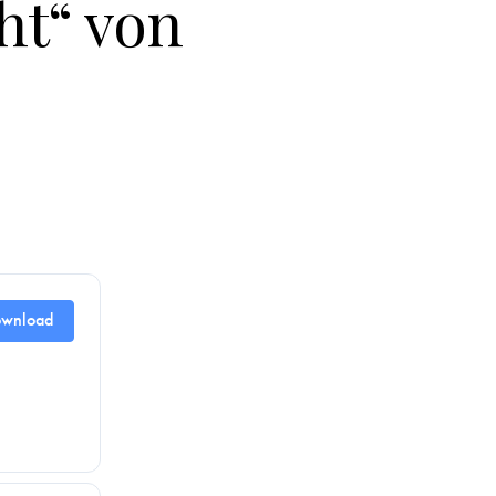
ht“ von
wnload