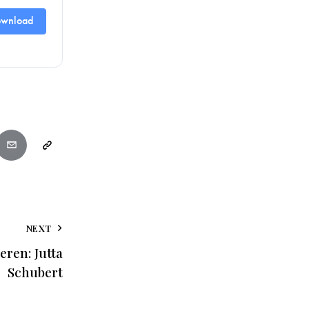
wnload
NEXT
ren: Jutta
Schubert