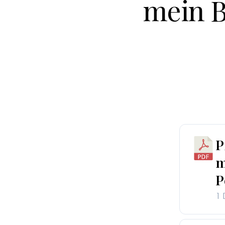
mein B
P
m
P
1 