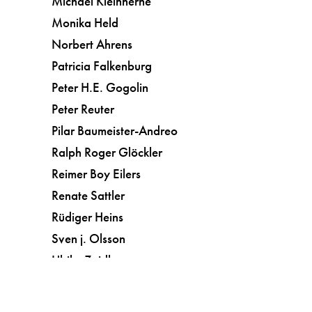
Michael Kleinherne
Monika Held
Norbert Ahrens
Patricia Falkenburg
Peter H.E. Gogolin
Peter Reuter
Pilar Baumeister-Andreo
Ralph Roger Glöckler
Reimer Boy Eilers
Renate Sattler
Rüdiger Heins
Sven j. Olsson
Ulrike Zeidler
Vera Botterbusch
Kunst