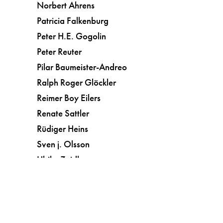
Norbert Ahrens
Patricia Falkenburg
Peter H.E. Gogolin
Peter Reuter
Pilar Baumeister-Andreo
Ralph Roger Glöckler
Reimer Boy Eilers
Renate Sattler
Rüdiger Heins
Sven j. Olsson
Ulrike Zeidler
Vera Botterbusch
Kunst
Kurzgeschichten