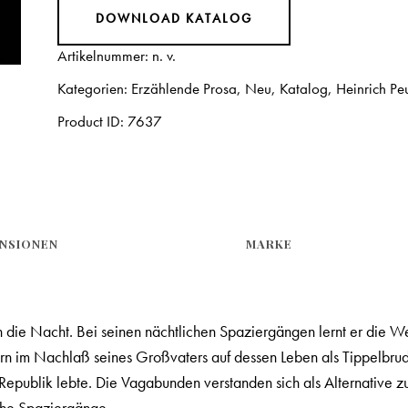
DOWNLOAD KATALOG
Artikelnummer:
n. v.
Kategorien:
Erzählende Prosa
,
Neu
,
Katalog
,
Heinrich P
Product ID:
7637
NSIONEN
MARKE
ie Nacht. Bei seinen nächtlichen Spaziergängen lernt er die Welt 
 im Nachlaß seines Großvaters auf dessen Leben als Tippelbruder
lik lebte. Die Vagabunden verstanden sich als Alternative zur 
che Spaziergänge.