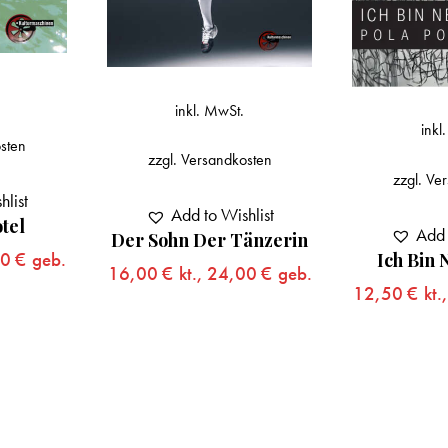
inkl. MwSt.
inkl
sten
zzgl.
Versandkosten
zzgl.
Ver
hlist
Add to Wishlist
tel
Add 
Der Sohn Der Tänzerin
00
€
geb.
Ich Bin 
16,00
€
kt.,
24,00
€
geb.
12,50
€
kt.