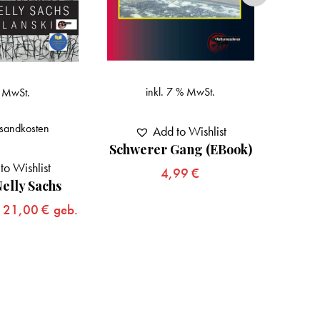
inkl. 7 % MwSt.
. MwSt.
z
sandkosten
Add to Wishlist
Schwerer Gang (eBook)
Li
to Wishlist
4,99
€
Nelly Sachs
,
21,00
€
geb.