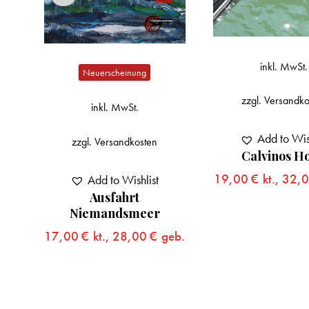
inkl. MwSt.
Neuerscheinung
zzgl.
Versandko
inkl. MwSt.
Add to Wis
zzgl.
Versandkosten
Calvinos Ho
5:
19,00
€
kt.,
32,
Add to Wishlist
Ausfahrt
eb.
Niemandsmeer
17,00
€
kt.,
28,00
€
geb.