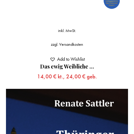
inkl. MwSt.
zzgl.
Versandkosten
Add to Wishlist
Das ewig Weibliche …
14,00
€
kt.,
24,00
€
geb.