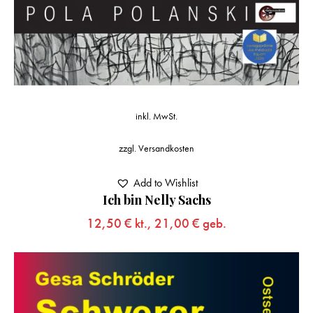
inkl. MwSt.
zzgl.
Versandkosten
Add to Wishlist
Ich bin Nelly Sachs
12,50
€
kt.,
21,00
€
geb.