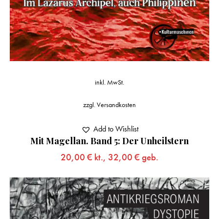
inkl. MwSt.
zzgl.
Versandkosten
Add to Wishlist
Mit Magellan. Band 5: Der Unheilstern
20,00
€
kt.,
32,00
€
geb.