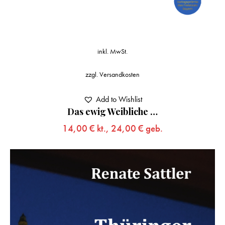
inkl. MwSt.
zzgl.
Versandkosten
Add to Wishlist
Das ewig Weibliche …
14,00
€
kt.,
24,00
€
geb.