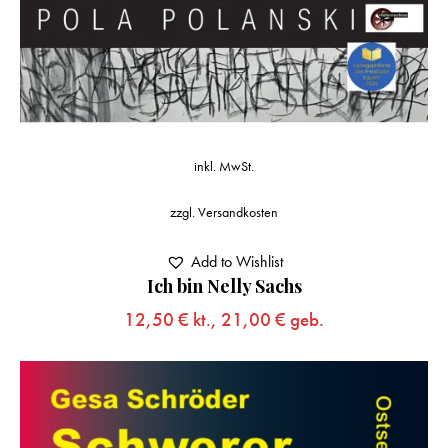
inkl. MwSt.
zzgl.
Versandkosten
Add to Wishlist
Ich bin Nelly Sachs
12,50
€
kt.,
21,00
€
geb.