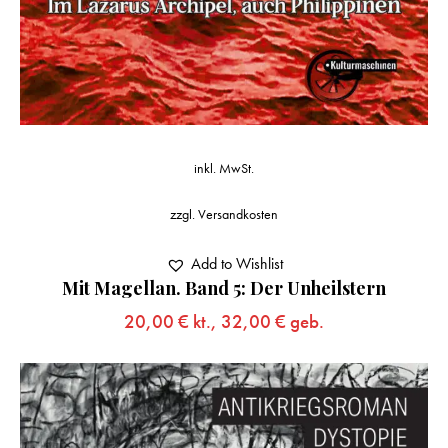
inkl. MwSt.
zzgl.
Versandkosten
Add to Wishlist
Mit Magellan. Band 5: Der Unheilstern
20,00
€
kt.,
32,00
€
geb.