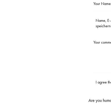
Name, E-M
speichern
I agree t
Are you huma