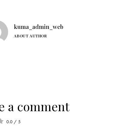
kuma_admin_web
ABOUT AUTHOR
e a comment
0.0
/
5