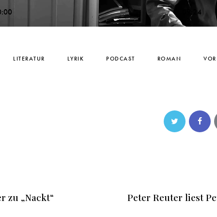
0:00
09:24
LITERATUR
LYRIK
PODCAST
ROMAN
VOR
er zu „Nackt“
Peter Reuter liest P