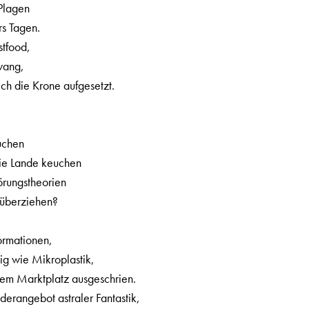
Plagen
rs Tagen.
stfood,
zwang,
sich die Krone aufgesetzt.
,
uchen
die Lande keuchen
rungstheorien
 überziehen?
ormationen,
ig wie Mikroplastik,
em Marktplatz ausgeschrien.
derangebot astraler Fantastik,