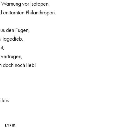
e Warnung vor Isotopen,
d enttarnten Philanthropen.
aus den Fugen,
n Tagedieb.
it,
s vertrugen,
h doch noch lieb!
ilers
LYRIK