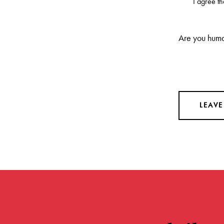
I agree t
Are you huma