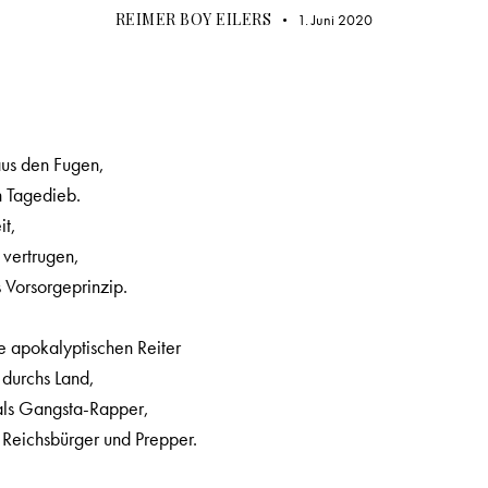
REIMER BOY EILERS
1. Juni 2020
aus den Fugen,
n Tagedieb.
it,
s vertrugen,
s Vorsorgeprinzip.
e apokalyptischen Reiter
 durchs Land,
 als Gangsta-Rapper,
 Reichsbürger und Prepper.