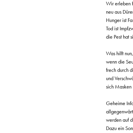
Wir erleben 
neu aus Düre
Hunger ist Fa
Tod ist Impf
die Pest hat 
Was hilft nun
wenn die Se
frech durch 
und Verschwö
sich Masken
Geheime Inf
allgegenwärt
werden auf d
Dazu ein Son