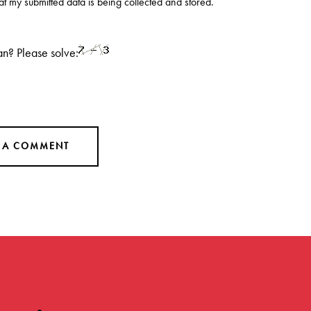
hat my submitted data is being
collected and stored
.
n? Please solve: