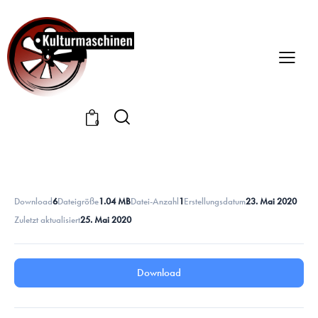
0
Download
6
Dateigröße
1.04 MB
Datei-Anzahl
1
Erstellungsdatum
23. Mai 2020
Zuletzt aktualisiert
25. Mai 2020
Download