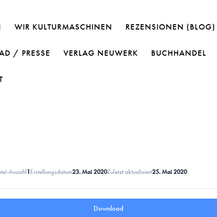
N
WIR KULTURMASCHINEN
REZENSIONEN (BLOG)
D / PRESSE
VERLAG NEUWERK
BUCHHANDEL
T
tei-Anzahl
1
Erstellungsdatum
23. Mai 2020
Zuletzt aktualisiert
25. Mai 2020
Download