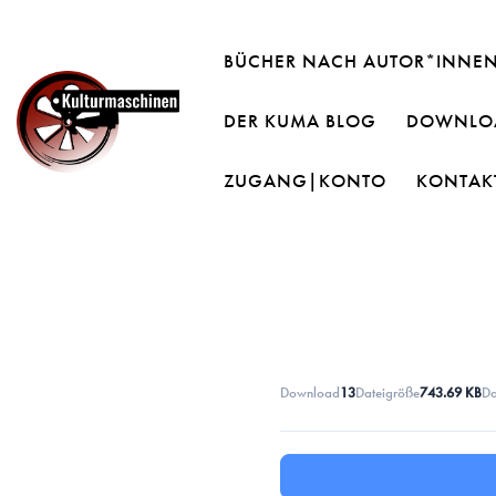
BÜCHER NACH AUTOR*INNE
DER KUMA BLOG
DOWNLOA
ZUGANG|KONTO
KONTAK
Download
13
Dateigröße
743.69 KB
Da