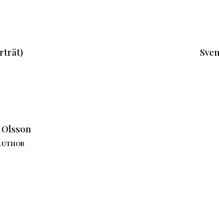
rträt)
Sven
. Olsson
AUTHOR