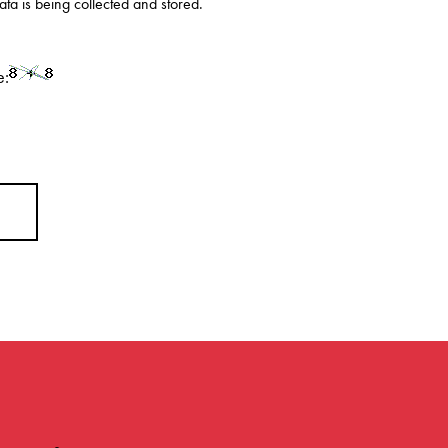
data is being
collected and stored
.
e: