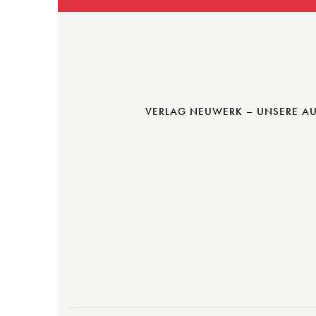
a
.
t
i
o
VERLAG NEUWERK – UNSERE A
n