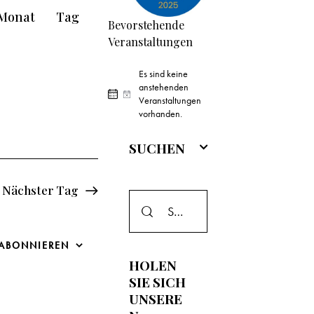
V
Monat
Tag
Bevorstehende
e
Veranstaltungen
r
Es sind keine
a
anstehenden
H
Veranstaltungen
i
vorhanden.
n
n
w
SUCHEN
s
e
i
t
s
Nächster Tag
a
l
 ABONNIEREN
HOLEN
t
SIE SICH
UNSERE
u