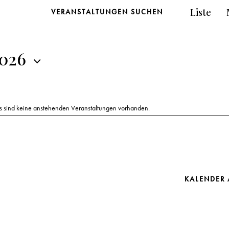
Liste
VERANSTALTUNGEN SUCHEN
2026
s sind keine anstehenden Veranstaltungen vorhanden.
H
i
n
w
e
i
s
KALENDER