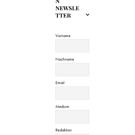
N
n
NEWSLE
TTER
g
A
Vorname
n
s
Nachname
i
Email
c
h
Medium
t
e
Redaktion