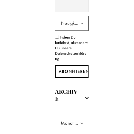
n
-
N
Indem Du
a
fortfährst, akzeptierst
Du unsere
v
Datenschutzerkläru
ng.
i
g
a
ARCHIV
E
t
i
o